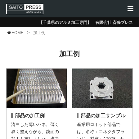
【千葉県のアルミ加工専門】 有限会社 斉藤プレス
>
HOME
加工例
加工例
部品の加工例
部品の加工サンプル
湾曲した薄いハネ。薄く
産業用ロボット部品で
狭く整えながら、鏡面の
は、名称：コネクタフラ
加工も施しました。湾曲
ンジ、材質：A7075、サ