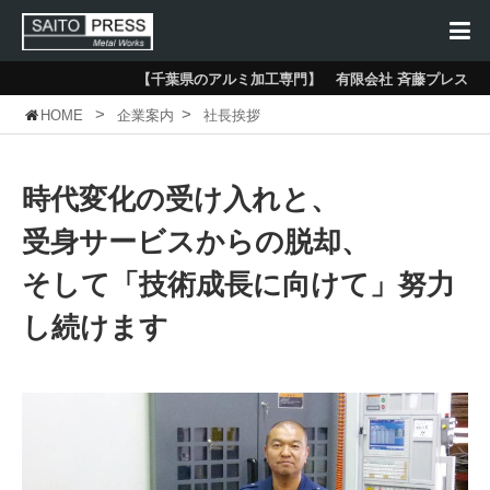
【千葉県のアルミ加工専門】 有限会社 斉藤プレス
>
>
HOME
企業案内
社長挨拶
時代変化の受け入れと、
受身サービスからの脱却、
そして「技術成長に向けて」努力
し続けます